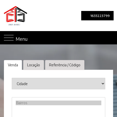
1633223799
Menu
Venda
Locação
Referência / Código