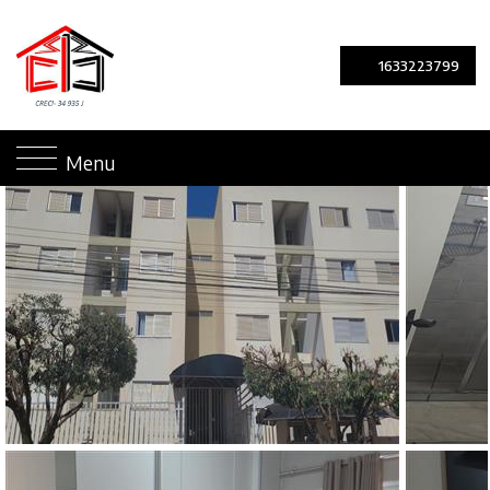
1633223799
Menu