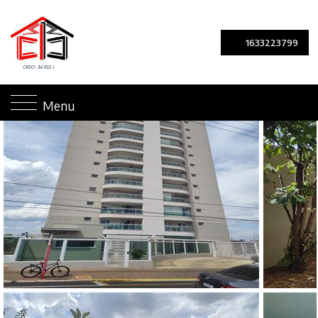
1633223799
Menu