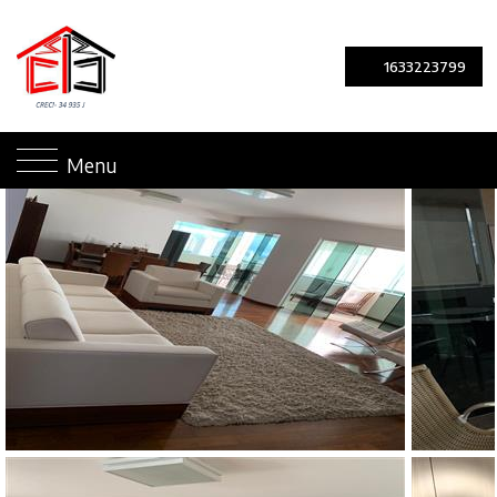
1633223799
Menu