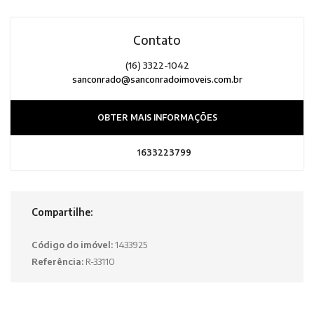
Contato
(16) 3322-1042
sanconrado@sanconradoimoveis.com.br
OBTER MAIS INFORMAÇÕES
1633223799
Compartilhe:
Código do imóvel:
1433925
Referência:
R-33110