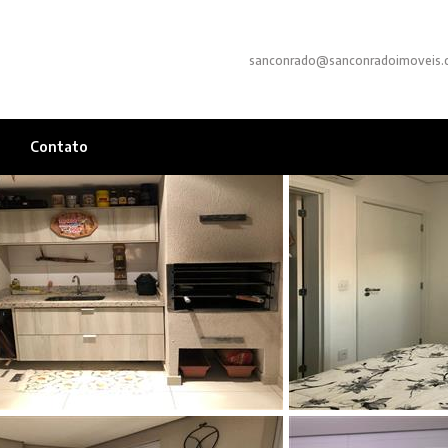
sanconrado@sanconradoimoveis.
Contato