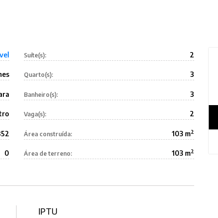
vel
2
Suíte(s):
mes
3
Quarto(s):
ara
3
Banheiro(s):
tro
2
Vaga(s):
2
352
103 m
Área construída:
2
0
103 m
Área de terreno:
IPTU