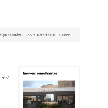
digo do imóvel:
1462260
Referência:
R-4049958
Imóveis semelhantes
met c/