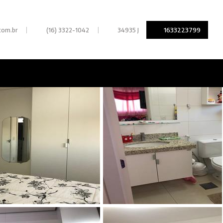
|
|
1633223799
com.br
(16) 3322-1042
34935 J