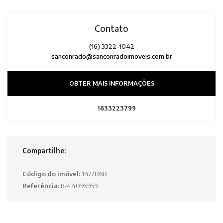
Contato
(16) 3322-1042
sanconrado@sanconradoimoveis.com.br
OBTER MAIS INFORMAÇÕES
1633223799
Compartilhe:
Código do imóvel:
1472868
Referência:
R-44095959