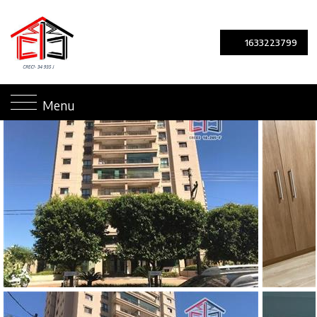
1633223799
Menu