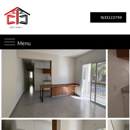
1633223799
Menu