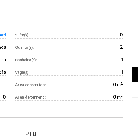
vel
0
Suíte(s):
nos
2
Quarto(s):
ara
1
Banheiro(s):
cás
1
Vaga(s):
2
0 m
Área construída:
2
0
0 m
Área de terreno:
IPTU