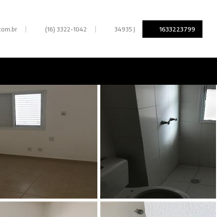
|
|
1633223799
com.br
(16) 3322-1042
34935 J