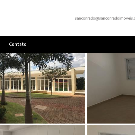
sanconrado@sanconradoimoveis.
Contato