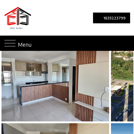
1633223799
Menu