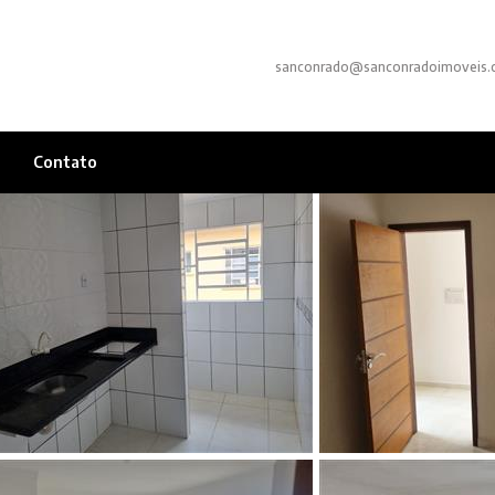
sanconrado@sanconradoimoveis.
Contato