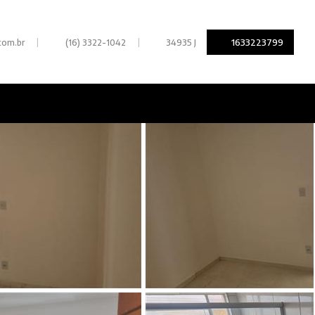
|
|
1633223799
com.br
(16) 3322-1042
34935 J