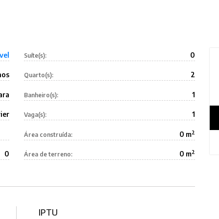
vel
0
Suíte(s):
nos
2
Quarto(s):
ara
1
Banheiro(s):
ier
1
Vaga(s):
2
0 m
Área construída:
2
0
0 m
Área de terreno:
IPTU