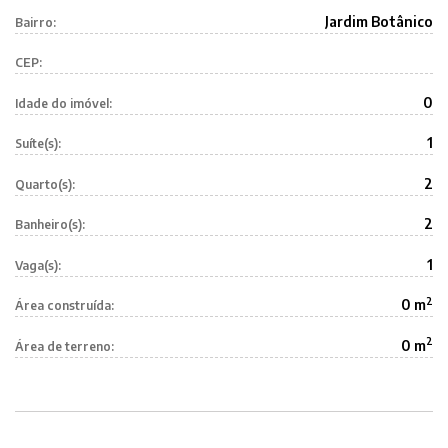
Jardim Botânico
Bairro:
CEP:
0
Idade do imóvel:
1
Suíte(s):
2
Quarto(s):
2
Banheiro(s):
1
Vaga(s):
2
0 m
Área construída:
2
0 m
Área de terreno: