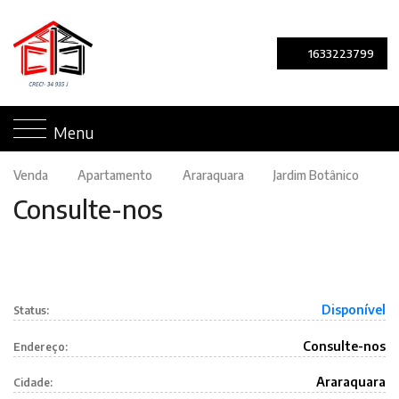
1633223799
0 imagens
Menu
Venda
Apartamento
Araraquara
Jardim Botânico
Consulte-nos
Disponível
Status:
Consulte-nos
Endereço:
Araraquara
Cidade: