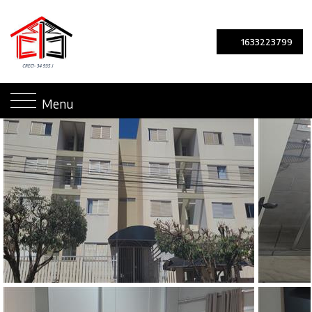
1633223799
Menu