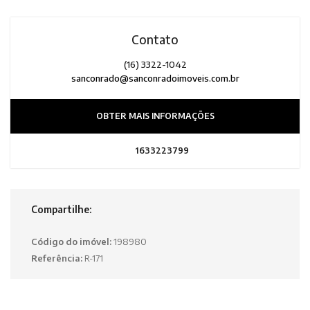
Contato
(16) 3322-1042
sanconrado@sanconradoimoveis.com.br
OBTER MAIS INFORMAÇÕES
1633223799
Compartilhe:
Código do imóvel:
198980
Referência:
R-171