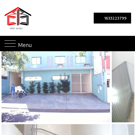
1633223799
Menu