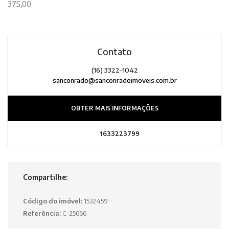
375,00
Contato
(16) 3322-1042
sanconrado@sanconradoimoveis.com.br
OBTER MAIS INFORMAÇÕES
1633223799
Compartilhe:
Código do imóvel:
1532459
Referência:
C-25666