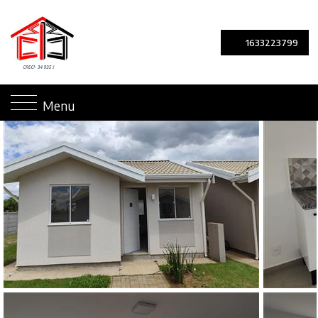
1633223799
Menu