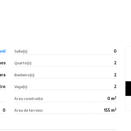
vel
0
Suíte(s):
nos
2
Quarto(s):
ara
2
Banheiro(s):
tro
2
Vaga(s):
2
0 m
Área construída:
2
0
155 m
Área de terreno: