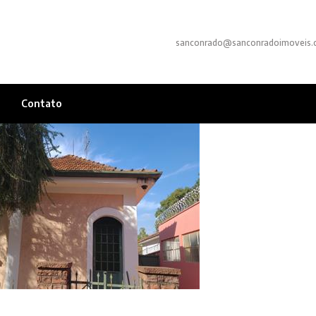
sanconrado@sanconradoimoveis.
Contato