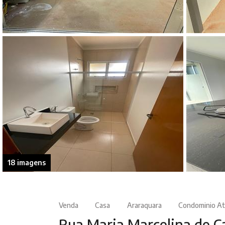
18 imagens
Venda
Casa
Araraquara
Condominio At
Rua Maria Marcelina de 