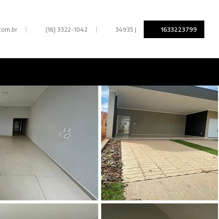
|
|
1633223799
com.br
(16) 3322-1042
34935 J