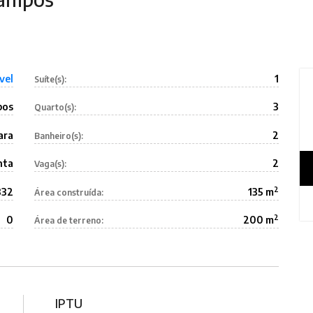
vel
1
Suíte(s):
pos
3
Quarto(s):
ara
2
Banheiro(s):
nta
2
Vaga(s):
2
332
135 m
Área construída:
2
0
200 m
Área de terreno:
IPTU