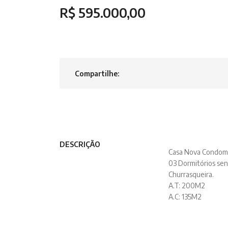
R$ 595.000,00
Compartilhe:
DESCRIÇÃO
Casa Nova Condomi
03 Dormitórios send
Churrasqueira.
A.T: 200M2
A.C: 135M2