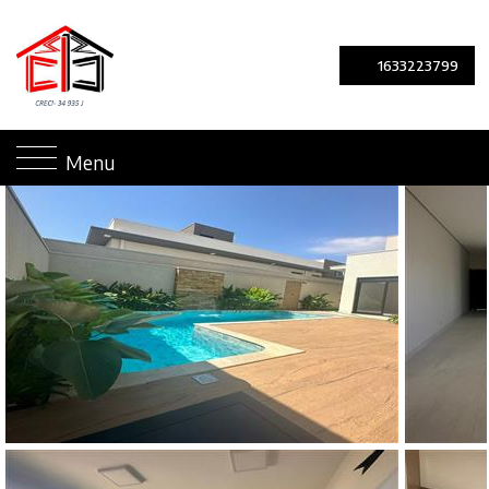
1633223799
Menu