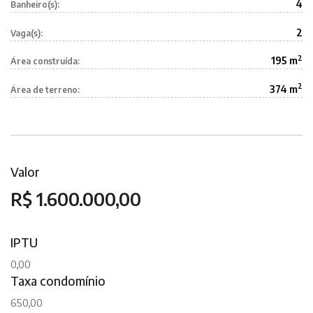
4
Banheiro(s):
2
Vaga(s):
2
195 m
Área construída:
2
374 m
Área de terreno:
Valor
R$ 1.600.000,00
IPTU
0,00
Taxa condomínio
650,00