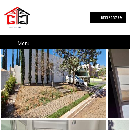
1633223799
Menu