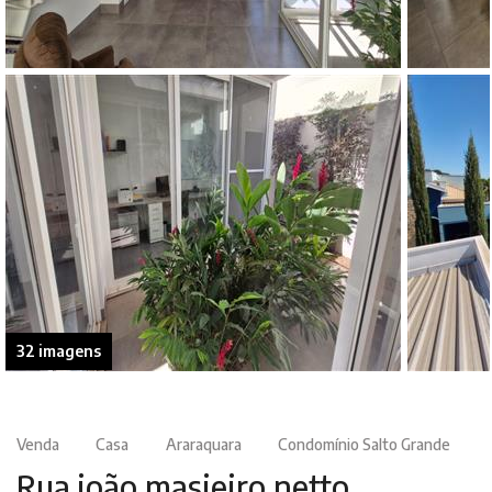
32 imagens
Venda
Casa
Araraquara
Condomínio Salto Grande
Rua joão masieiro netto