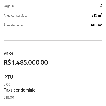
4
Vaga(s):
2
219 m
Área construída:
2
405 m
Área de terreno:
Valor
R$ 1.485.000,00
IPTU
0,00
Taxa condomínio
618,00