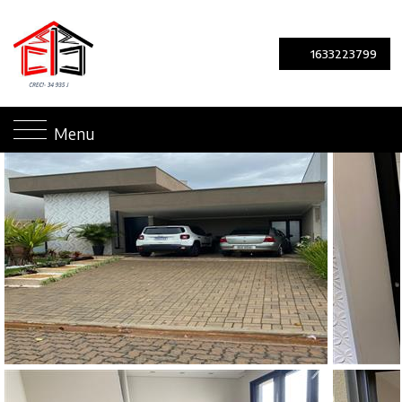
1633223799
Menu