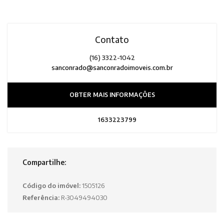
Contato
(16) 3322-1042
sanconrado@sanconradoimoveis.com.br
OBTER MAIS INFORMAÇÕES
1633223799
Compartilhe:
Código do imóvel:
1505126
Referência:
R-3049494030