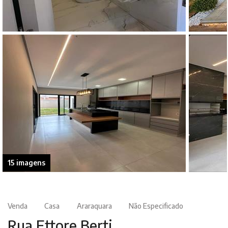
15 imagens
Venda
Casa
Araraquara
Não Especificado
Rua Ettore Berti