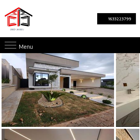
1633223799
Menu