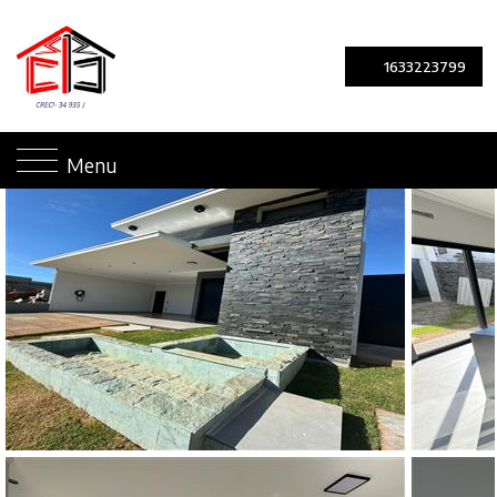
1633223799
Menu