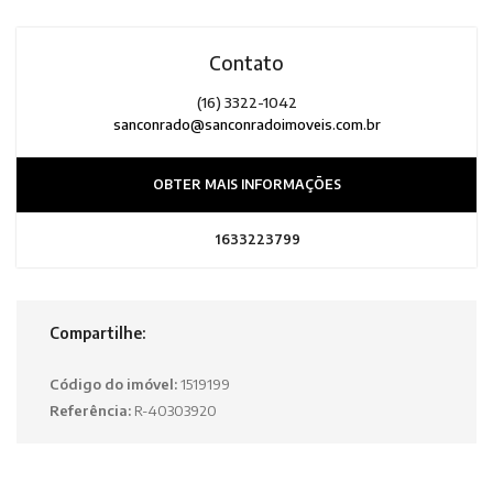
Contato
(16) 3322-1042
sanconrado@sanconradoimoveis.com.br
OBTER MAIS INFORMAÇÕES
1633223799
Compartilhe:
Código do imóvel:
1519199
Referência:
R-40303920