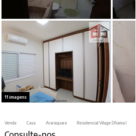
11 imagens
Venda
Casa
Araraquara
Residencial Vilage Dhama I
Consulte-nos