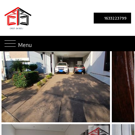
1633223799
Menu