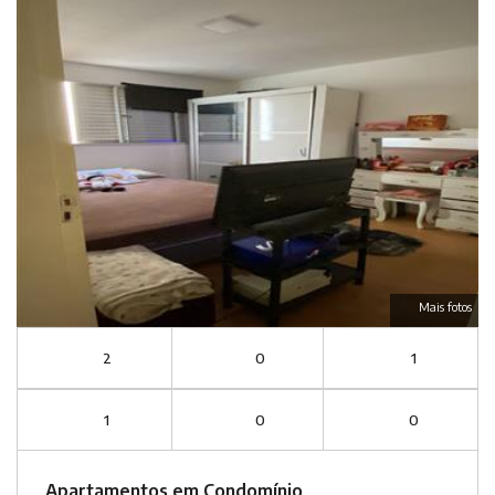
Mais fotos
2
0
1
1
0
0
Apartamentos em Condomínio