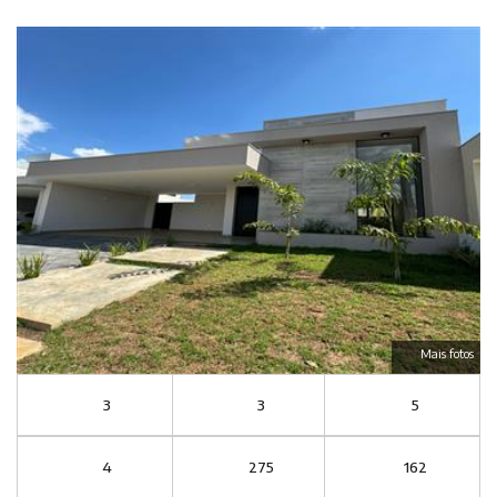
Mais fotos
3
3
5
4
275
162