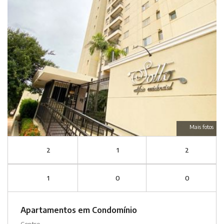
Mais fotos
2
1
2
1
0
0
Apartamentos em Condomínio
Centro