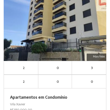
Mais fotos
2
0
3
2
0
0
Apartamentos em Condomínio
Vila Xavier
R$ 550.000,00