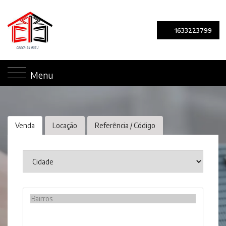
1633223799
Menu
Venda
Locação
Referência / Código