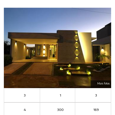
Mais fotos
3
1
3
4
300
169