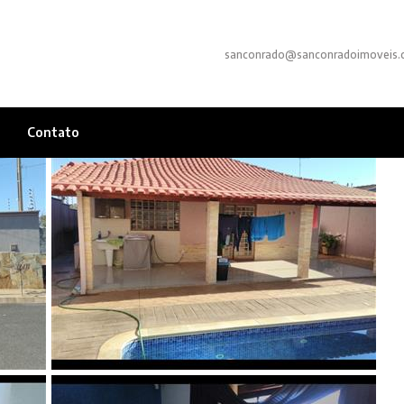
sanconrado@sanconradoimoveis.
Contato