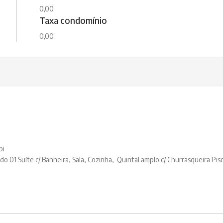
0,00
Taxa condomínio
0,00
bi
o 01 Suíte c/ Banheira, Sala, Cozinha, Quintal amplo c/ Churrasqueira Pis