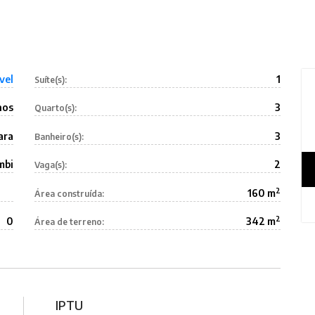
vel
1
Suíte(s):
nos
3
Quarto(s):
ara
3
Banheiro(s):
mbi
2
Vaga(s):
2
160 m
Área construída:
2
0
342 m
Área de terreno:
IPTU