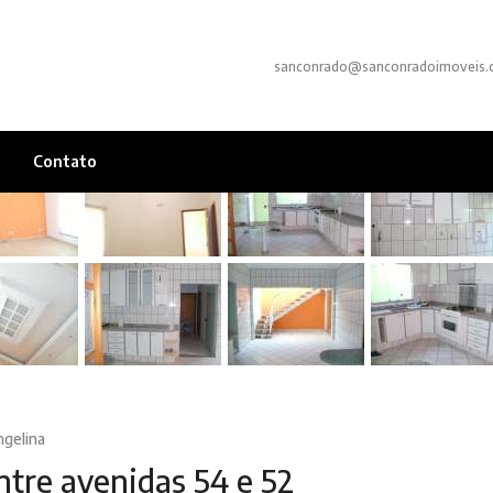
sanconrado@sanconradoimoveis.
Contato
ngelina
ntre avenidas 54 e 52