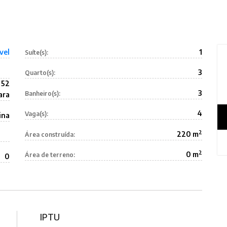
vel
1
Suíte(s):
3
Quarto(s):
 52
3
Banheiro(s):
ara
4
Vaga(s):
ina
2
220 m
Área construída:
2
0 m
Área de terreno:
0
IPTU