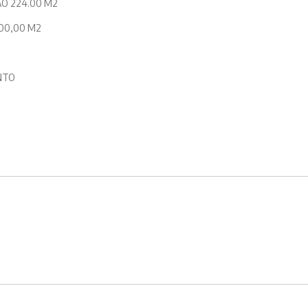
O 224.00 M2
00,00 M2
NTO