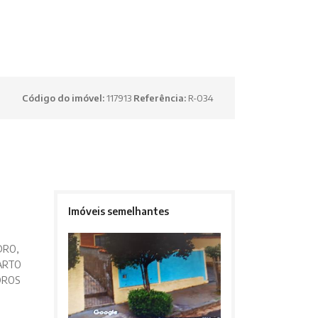
Código do imóvel:
117913
Referência:
R-034
Imóveis semelhantes
DRO,
ARTO
DROS