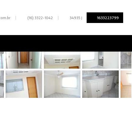
|
|
1633223799
com.br
(16) 3322-1042
34935 J