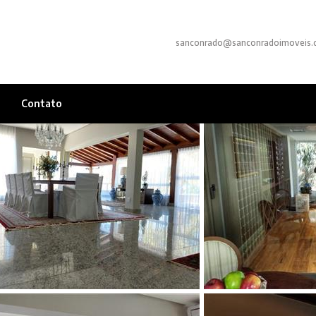
sanconrado@sanconradoimoveis.
Contato