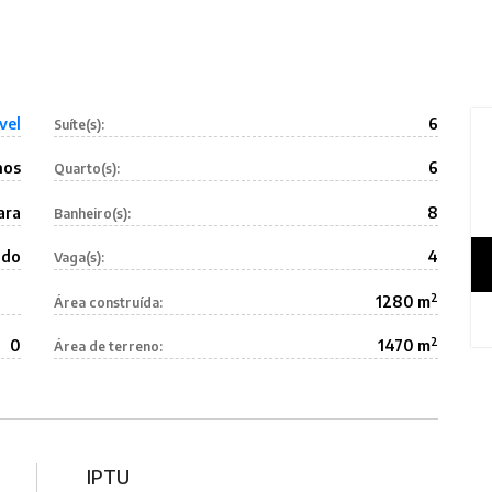
vel
6
Suíte(s):
nos
6
Quarto(s):
ara
8
Banheiro(s):
ado
4
Vaga(s):
2
1280 m
Área construída:
2
0
1470 m
Área de terreno:
IPTU