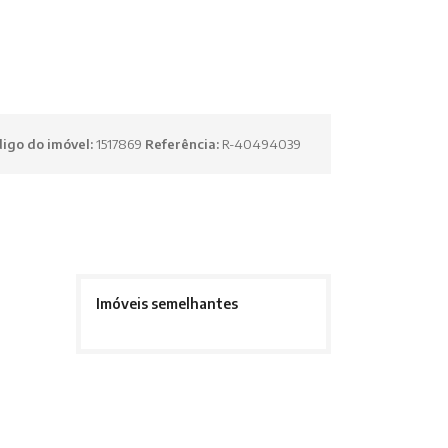
igo do imóvel:
1517869
Referência:
R-40494039
Imóveis semelhantes