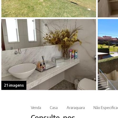
21 imagens
Venda
Casa
Araraquara
Não Especific
Consulte-nos