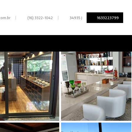
|
|
1633223799
com.br
(16) 3322-1042
34935 J