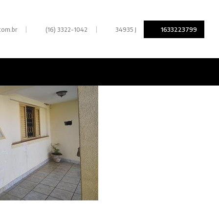
|
|
1633223799
com.br
(16) 3322-1042
34935 J