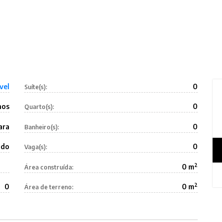
vel
0
Suíte(s):
nos
0
Quarto(s):
ara
0
Banheiro(s):
ldo
0
Vaga(s):
2
0 m
Área construída:
2
0
0 m
Área de terreno: