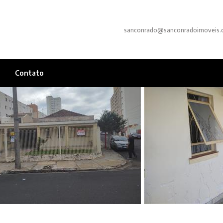
sanconrado@sanconradoimoveis.
Contato