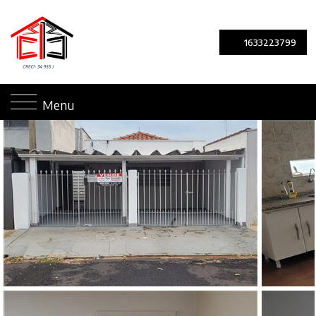
1633223799
Menu