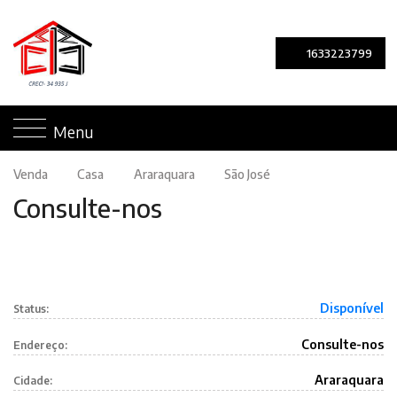
1633223799
0 imagens
Menu
Venda
Casa
Araraquara
São José
Consulte-nos
Disponível
Status:
Consulte-nos
Endereço:
Araraquara
Cidade: