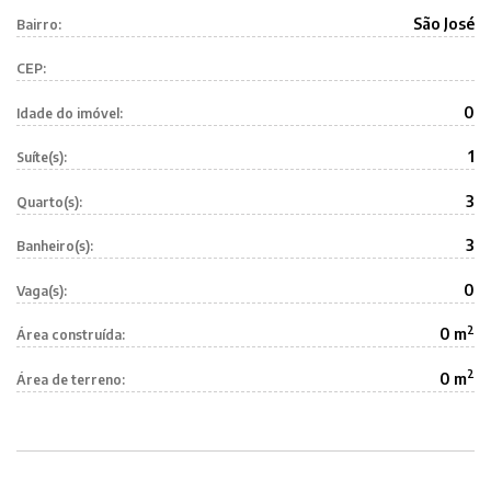
São José
Bairro:
CEP:
0
Idade do imóvel:
1
Suíte(s):
3
Quarto(s):
3
Banheiro(s):
0
Vaga(s):
2
0 m
Área construída:
2
0 m
Área de terreno: