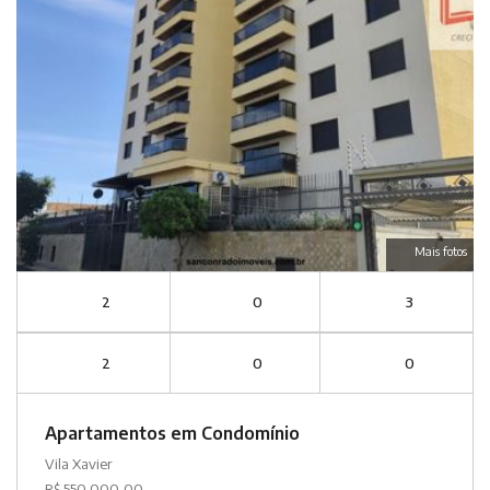
Mais fotos
2
0
3
2
0
0
Apartamentos em Condomínio
Vila Xavier
R$ 550.000,00