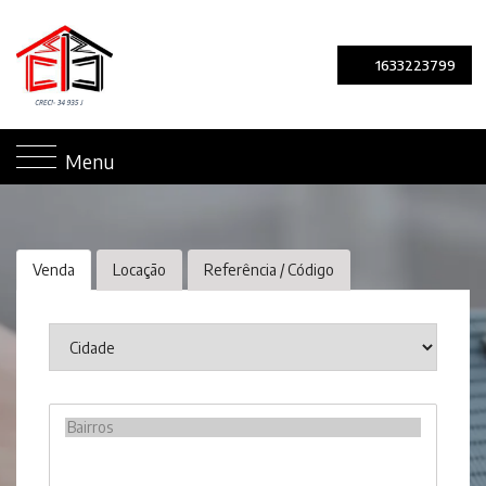
1633223799
Menu
Venda
Locação
Referência / Código