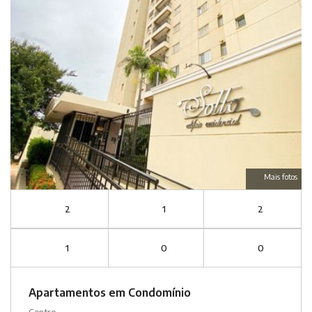
Mais fotos
2
1
2
1
0
0
Apartamentos em Condomínio
Centro