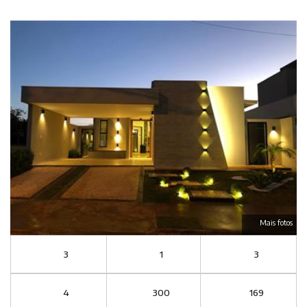
Mais fotos
3
1
3
4
300
169