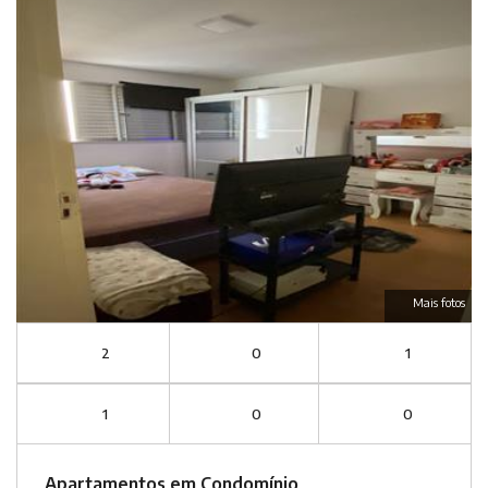
Mais fotos
2
0
1
1
0
0
Apartamentos em Condomínio