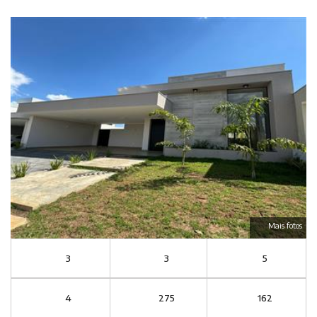
Mais fotos
3
3
5
4
275
162