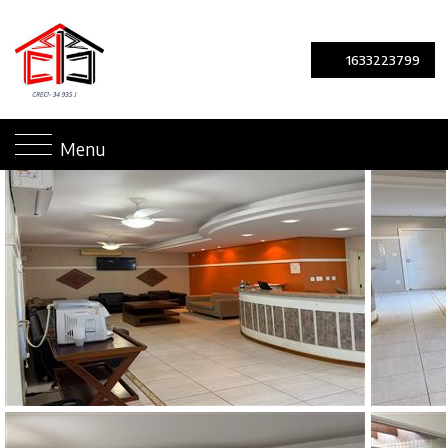
1633223799
Menu