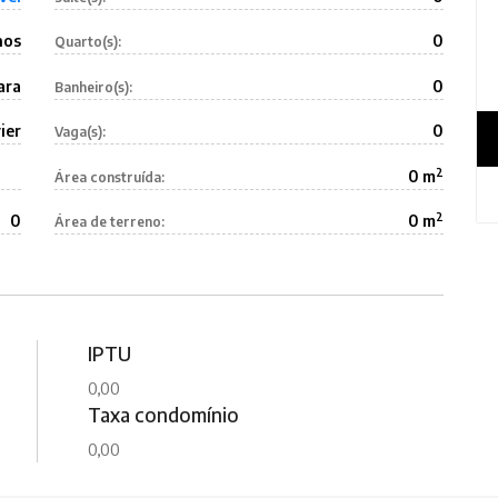
nos
0
Quarto(s):
ara
0
Banheiro(s):
ier
0
Vaga(s):
2
0 m
Área construída:
2
0
0 m
Área de terreno:
IPTU
0,00
Taxa condomínio
0,00