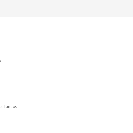
o
os fundos