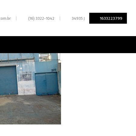
|
|
1633223799
com.br
(16) 3322-1042
34935 J