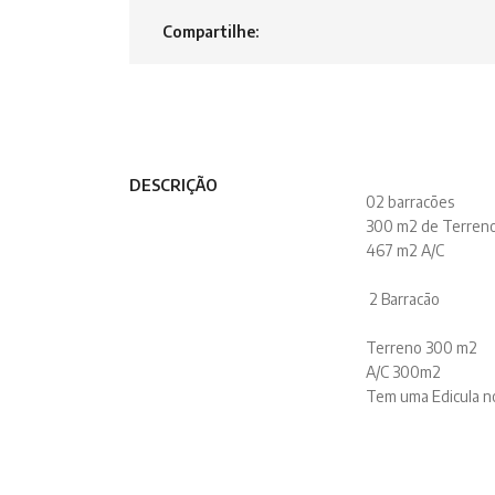
Compartilhe:
DESCRIÇÃO
02 barracões
300 m2 de Terren
467 m2 A/C
2 Barracão
Terreno 300 m2
A/C 300m2
Tem uma Edicula n