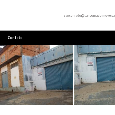
sanconrado@sanconradoimoveis.
Contato