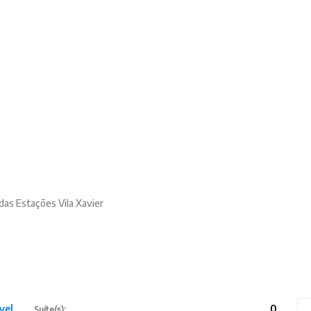
 das Estações Vila Xavier
vel
0
Suíte(s):