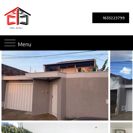
1633223799
Menu