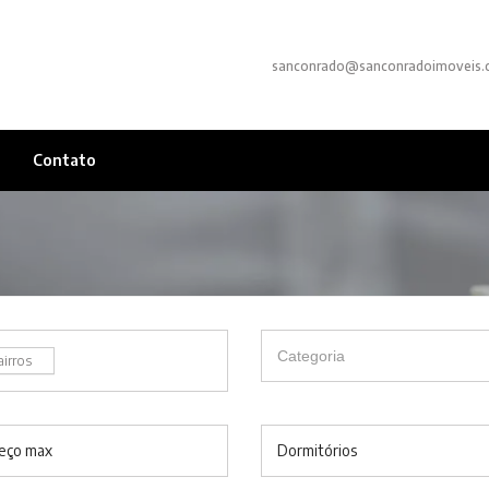
sanconrado@sanconradoimoveis.
Contato
airros
eço max
Dormitórios