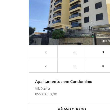
Mais fo
2
0
3
2
0
0
Apartamentos em Condomínio
Vila Xavier
R$ 550.000,00
R$ 550.000,00