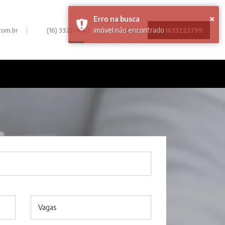
|
|
1633223799
com.br
(16) 3322-1042
34935 J
Vagas