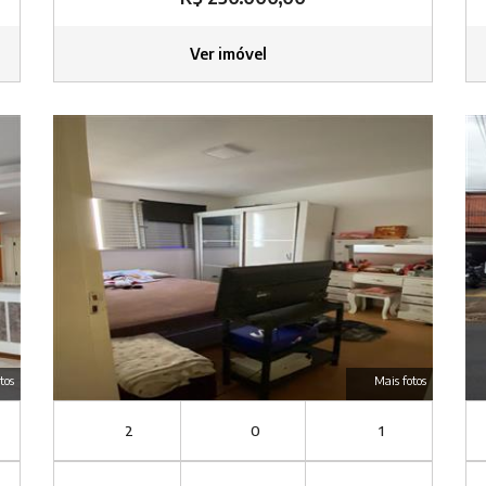
Ver imóvel
tos
Mais fotos
2
0
1