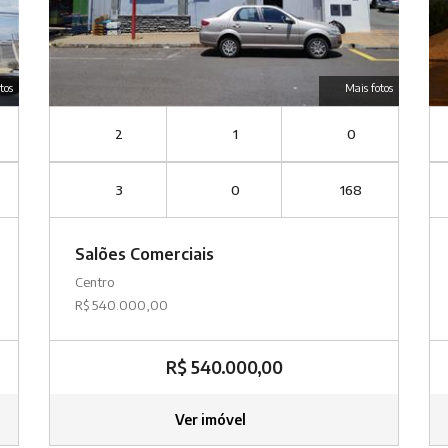
tos
Mais fotos
2
1
0
3
0
168
Salões Comerciais
Centro
R$ 540.000,00
R$ 540.000,00
Ver imóvel