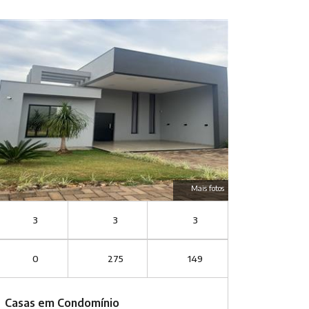
Mais fotos
3
3
3
0
275
149
Casas em Condomínio