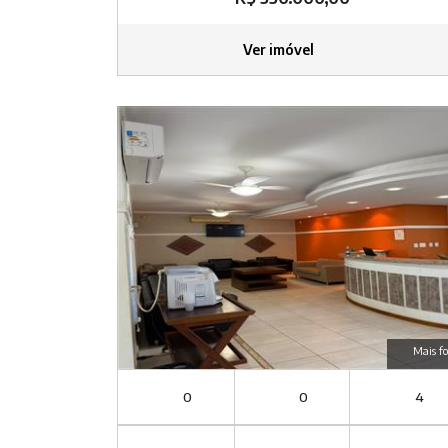
Ver imóvel
Mais fo
0
0
4