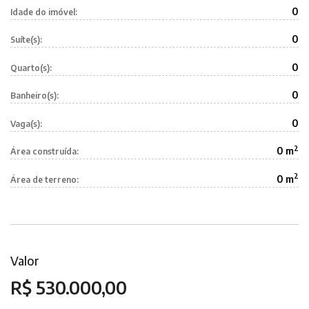
0
Idade do imóvel:
0
Suíte(s):
0
Quarto(s):
0
Banheiro(s):
0
Vaga(s):
2
0 m
Área construída:
2
0 m
Área de terreno:
Valor
R$ 530.000,00