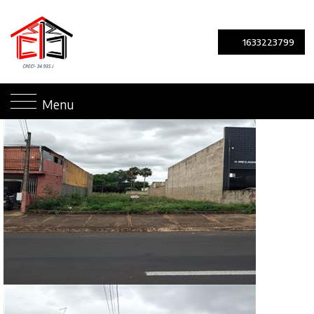
1633223799
Menu