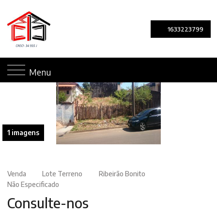
1633223799
Menu
1 imagens
Venda
Lote Terreno
Ribeirão Bonito
Não Especificado
Consulte-nos