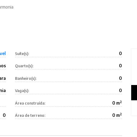
armonia
vel
0
Suíte(s):
nos
0
Quarto(s):
ara
0
Banheiro(s):
nia
0
Vaga(s):
2
0 m
Área construída:
2
0
0 m
Área de terreno: