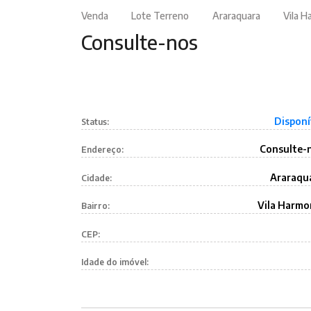
Venda
Lote Terreno
Araraquara
Vila H
Consulte-nos
Disponí
Status:
Consulte-
Endereço:
Araraqu
Cidade:
Vila Harmo
Bairro:
CEP:
Idade do imóvel: