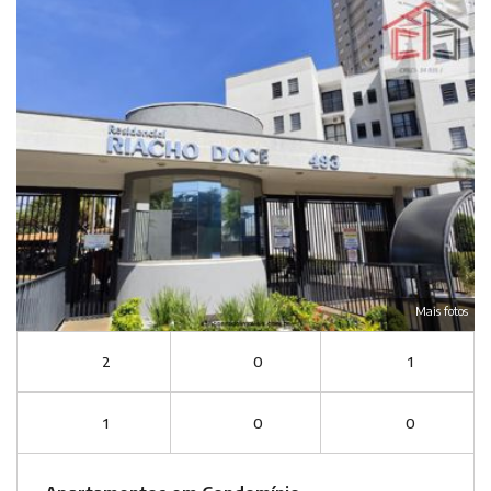
Mais fotos
2
0
1
1
0
0