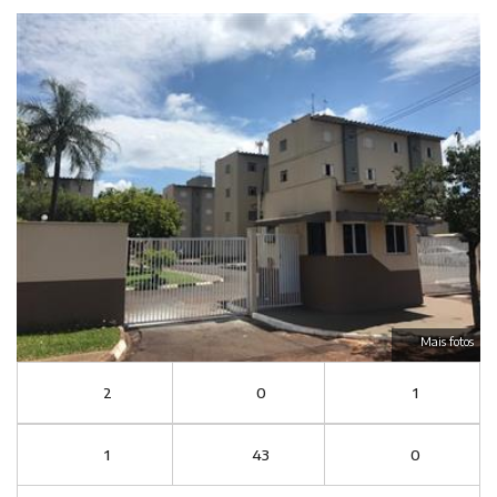
Mais fotos
2
0
1
1
43
0