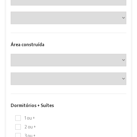
Área construída
Dormitórios + Suítes
1 ou +
2 ou +
3 ou +