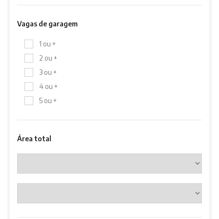
Vagas de garagem
1 ou +
2 ou +
3 ou +
4 ou +
5 ou +
Área total