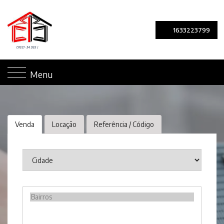
1633223799
Menu
Venda
Locação
Referência / Código