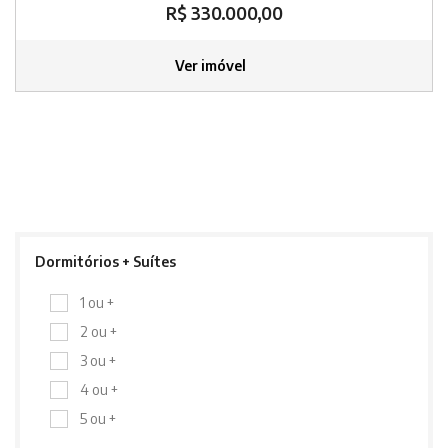
R$ 330.000,00
Ver imóvel
Dormitórios + Suítes
1 ou +
2 ou +
3 ou +
4 ou +
5 ou +