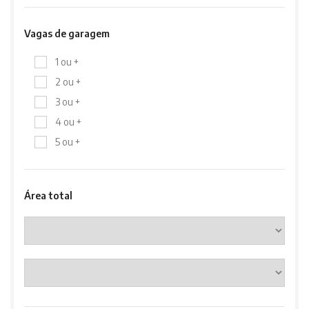
Vagas de garagem
1 ou +
2 ou +
3 ou +
4 ou +
5 ou +
Área total