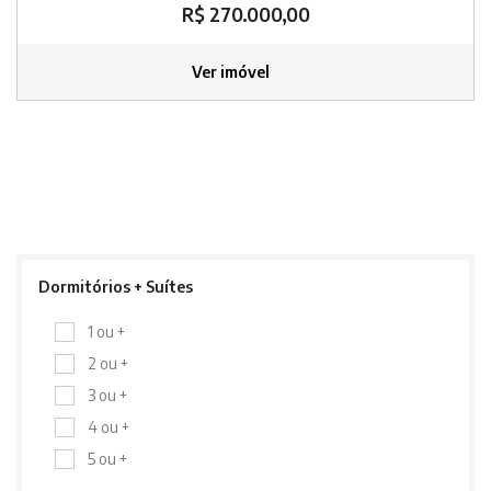
R$ 270.000,00
Ver imóvel
Dormitórios + Suítes
1 ou +
2 ou +
3 ou +
4 ou +
5 ou +