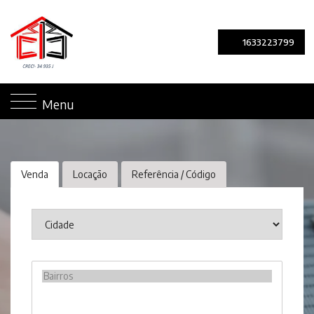
1633223799
Menu
Venda
Locação
Referência / Código