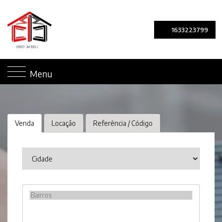
1633223799
Menu
Venda
Locação
Referência / Código