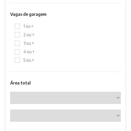
Vagas de garagem
1 ou +
2 ou +
3 ou +
4 ou +
5 ou +
Área total