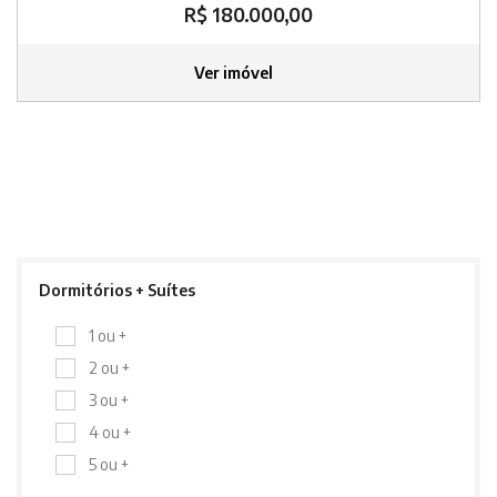
R$ 180.000,00
Ver imóvel
Dormitórios + Suítes
1 ou +
2 ou +
3 ou +
4 ou +
5 ou +