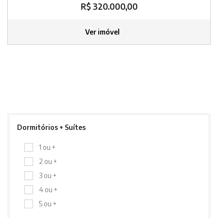
R$ 320.000,00
Ver imóvel
Dormitórios + Suítes
1 ou +
2 ou +
3 ou +
4 ou +
5 ou +