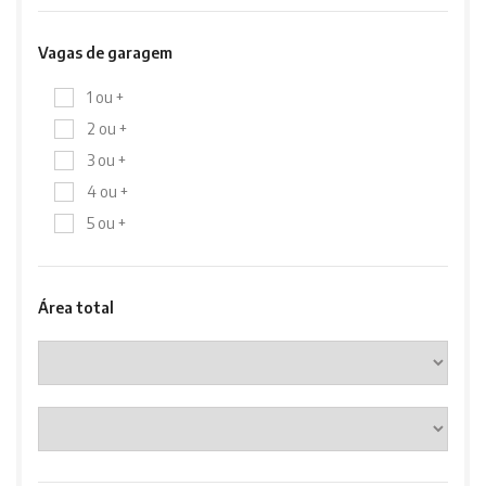
Vagas de garagem
1 ou +
2 ou +
3 ou +
4 ou +
5 ou +
Área total