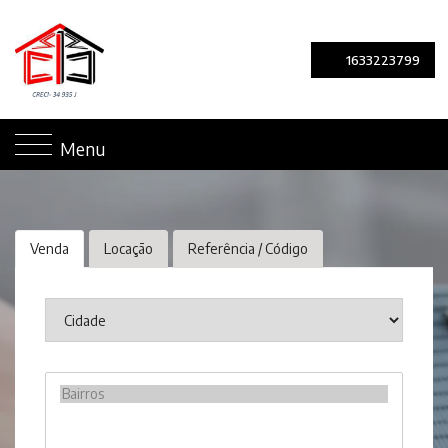
1633223799
Menu
Venda
Locação
Referência / Código