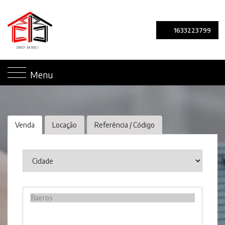
1633223799
Menu
Venda
Locação
Referência / Código