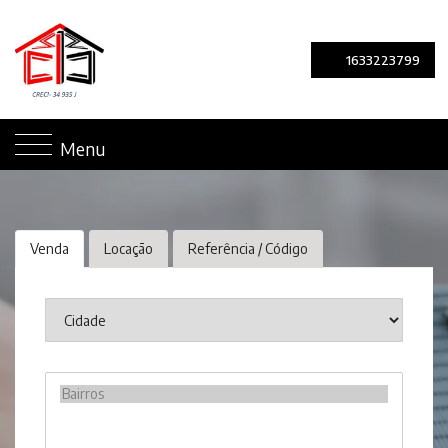
1633223799
Menu
Venda
Locação
Referência / Código