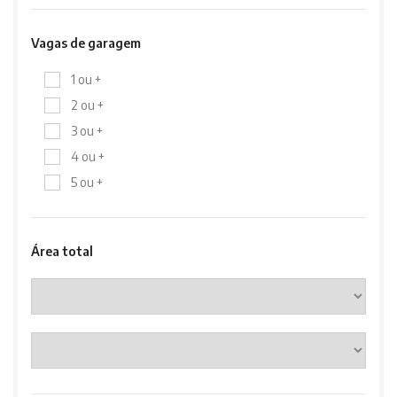
Vagas de garagem
1 ou +
2 ou +
3 ou +
4 ou +
5 ou +
Área total