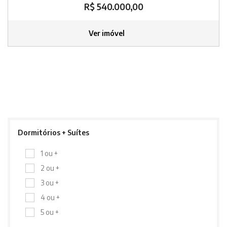
R$ 540.000,00
Ver imóvel
Dormitórios + Suítes
1 ou +
2 ou +
3 ou +
4 ou +
5 ou +