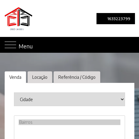
1633223799
Menu
Venda
Locação
Referência / Código