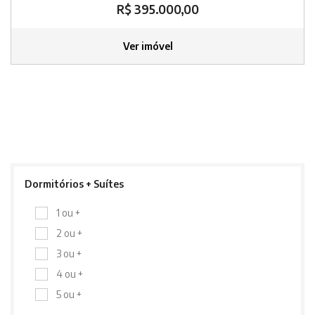
R$ 395.000,00
Ver imóvel
Dormitórios + Suítes
1 ou +
2 ou +
3 ou +
4 ou +
5 ou +