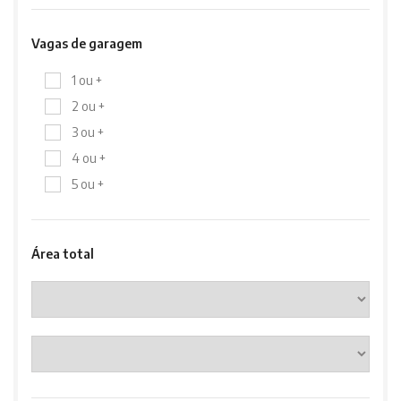
Vagas de garagem
1 ou +
2 ou +
3 ou +
4 ou +
5 ou +
Área total