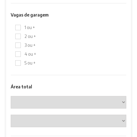
Vagas de garagem
1 ou +
2 ou +
3 ou +
4 ou +
5 ou +
Área total