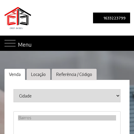
1633223799
Menu
Venda
Locação
Referência / Código