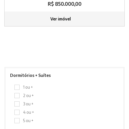
R$ 850.000,00
Ver imóvel
Dormitórios + Suítes
1 ou +
2 ou +
3 ou +
4 ou +
5 ou +