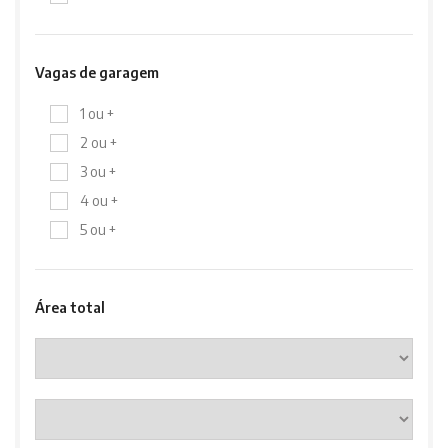
Vagas de garagem
1 ou +
2 ou +
3 ou +
4 ou +
5 ou +
Área total