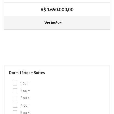
R$ 1.650.000,00
Ver imóvel
Dormitórios + Suítes
1 ou +
2 ou +
3 ou +
4 ou +
5 ou +