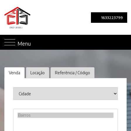
1633223799
Menu
Venda
Locação
Referência / Código