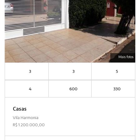
Mais fotos
3
3
5
4
600
330
Casas
Vila Harmonia
R$ 1.200.000,00