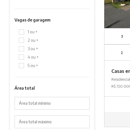
Vagas de garagem
1 ou +
3
2 ou +
3 ou +
2
4 ou +
5 ou +
Casas e
Residencia
R$ 720.00
Área total
Área total mínimo
Área total máximo