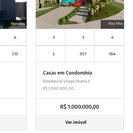
Mais fotos
Mais fotos
4
3
3
4
213
2
307
184
Casas em Condomínio
Residencial Vilage Dhama II
R$ 1.000.000,00
R$ 1.000.000,00
Ver imóvel