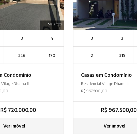
Mais fotos
3
4
3
3
326
170
2
315
m Condomínio
Casas em Condomínio
l Vilage Dhama II
Residencial Vilage Dhama II
0,00
R$ 967.500,00
R$ 720.000,00
R$ 967.500,00
Ver imóvel
Ver imóvel