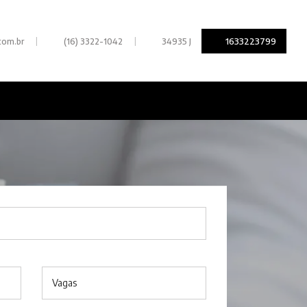
|
|
1633223799
com.br
(16) 3322-1042
34935 J
Vagas