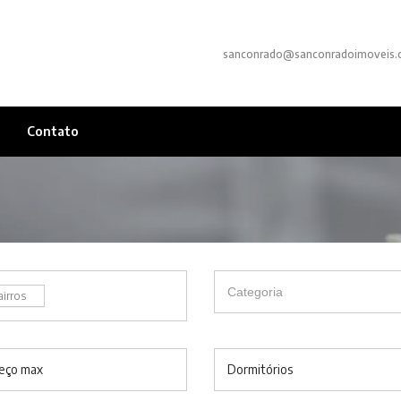
sanconrado@sanconradoimoveis.
Contato
airros
eço max
Dormitórios