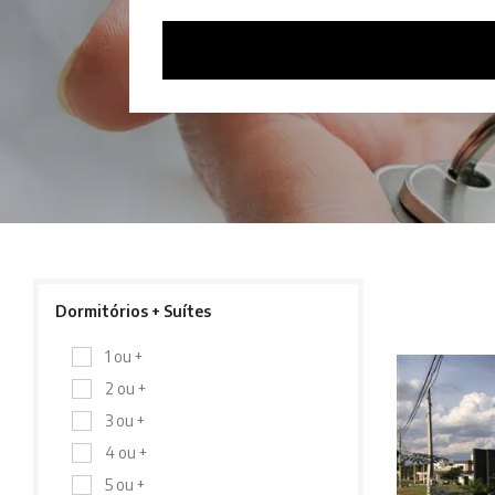
Dormitórios + Suítes
1 ou +
2 ou +
3 ou +
4 ou +
5 ou +