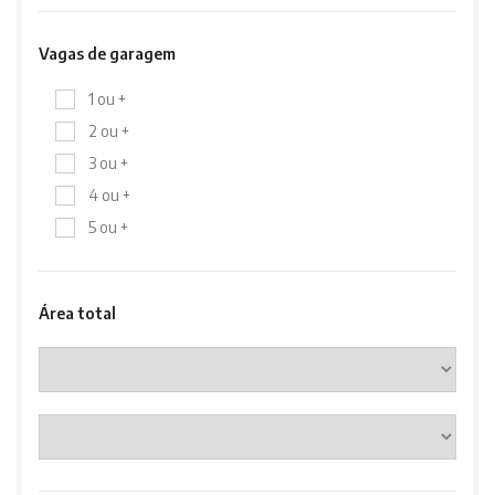
Vagas de garagem
1 ou +
2 ou +
3 ou +
4 ou +
5 ou +
Área total