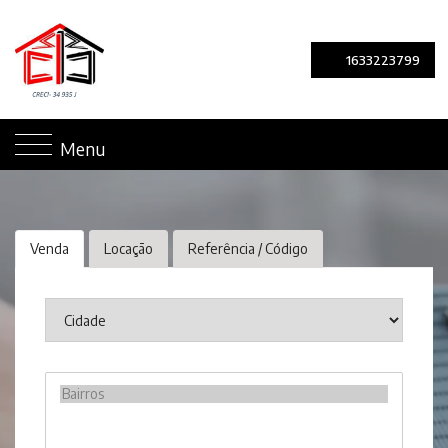
1633223799
Menu
Venda
Locação
Referência / Código