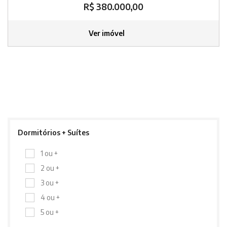
R$ 380.000,00
Ver imóvel
Dormitórios + Suítes
1 ou +
2 ou +
3 ou +
4 ou +
5 ou +