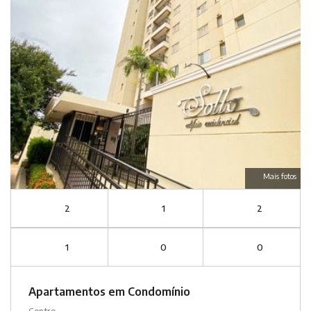
Mais fotos
2
1
2
1
0
0
Apartamentos em Condomínio
Centro