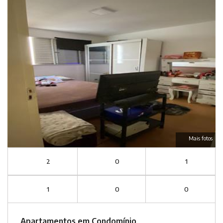
Mais fotos
2
0
1
1
0
0
Apartamentos em Condomínio