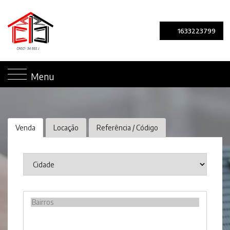
1633223799
Menu
Venda
Locação
Referência / Código