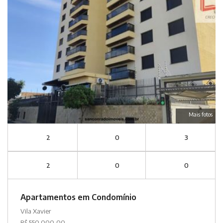
Mais fotos
2
0
3
2
0
0
Apartamentos em Condomínio
Vila Xavier
R$ 550.000,00