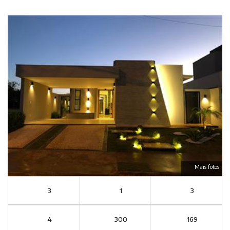
Mais fotos
3
1
3
4
300
169