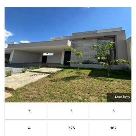
Mais fotos
3
3
5
4
275
162